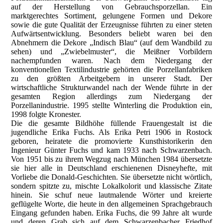
auf der Herstellung von Gebrauchsporzellan. Ein
marktgerechtes Sortiment, gelungene Formen und Dekore
sowie die gute Qualität der Erzeugnisse führten zu einer steten
Aufwärtsentwicklung. Besonders beliebt waren bei den
Abnehmern die Dekore „Indisch Blau“ (auf dem Wandbild zu
sehen) und „Zwiebelmuster“, die Meißner Vorbildern
nachempfunden waren. Nach dem Niedergang der
konventionellen Textilindustrie gehörten die Porzellanfabriken
zu den größten Arbeitgebern in unserer Stadt. Der
wirtschaftliche Strukturwandel nach der Wende führte in der
gesamten Region allerdings zum Niedergang der
Porzellanindustrie. 1995 stellte Winterling die Produktion ein,
1998 folgte Kronester.
Die die gesamte Bildhöhe füllende Frauengestalt ist die
jugendliche Erika Fuchs. Als Erika Petri 1906 in Rostock
geboren, heiratete die promovierte Kunsthistorikerin den
Ingenieur Günter Fuchs und kam 1933 nach Schwarzenbach.
Von 1951 bis zu ihrem Wegzug nach München 1984 übersetzte
sie hier alle in Deutschland erschienenen Disneyhefte, mit
Vorliebe die Donald-Geschichten. Sie übersetzte nicht wörtlich,
sondern spitzte zu, mischte Lokalkolorit und klassische Zitate
hinein. Sie schuf neue lautmalende Wörter und kreierte
geflügelte Worte, die heute in den allgemeinen Sprachgebrauch
Eingang gefunden haben. Erika Fuchs, die 99 Jahre alt wurde
und deren Grab sich auf dem Schwarzenbacher Friedhof