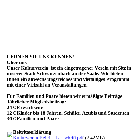
Kultur unterstützen möchten:
Kulturverein Schwarzenbach an der Saale e. V.
IBAN: DE64780500000220596548
BYLADEM 1 HOF
Gerne gegen Spendenquittung
LERNEN SIE UNS KENNEN!
Über uns
Unser Kulturverein ist ein eingetragener Verein mit Sitz in
unserer Stadt Schwarzenbach an der Saale. Wir bieten
Ihnen ein abwechslungsreiches und vielfältiges Programm
mit einer Vielzahl an Veranstaltungen.
Für Familien und Paare bieten wir ermäßigte Beiträge
Jährlicher Mitgliedsbeitrag:
24 € Erwachsene
12 € Kinder bis 18 Jahren, Schüler, Azubis und Studenten
36 € Familien und Paare
Beitrittserklärung
Kulturverein Beitritt_Lastschrift.pdf
(2.42MB)