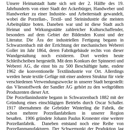
Unsere Heimatstadt hatte sich seit der 2. Hälfte des 19.
Jahrhunderts von einer Stadt der Ackerbürger, Handweber und
Handwerker zu einer Industrie- und Arbeiterstadt gewandelt,
wobei die Porzellan-, Textil- und Steinindustrie die meisten
Arbeitsplätze boten. Daneben war und ist diese Stadt auch
Heimat und Wirkungsstätte zahlreicher Kulturschaffender,
besonders auf dem Gebiet der Bildenden Kunst und der
Literatur. Die Ära der industriellen Fertigung begann in
Schwarzenbach mit der Errichtung der mechanischen Weberei
Goller im Jahr 1864, deren Fabrikgebäude rechts von dieser
Wandgestaltung noch existieren. Dort werden heute
Schleifscheiben hergestellt. Mit dem Konkurs der Spinnerei und
Weberei AG, die einst bis zu 500 Beschäftigte hatte, endete
1962 die konventionelle Textilindustrie vor Ort. Allerdings
werden heute textile Gefüge mit einer anderen Struktur für viele
verschiedenen Verwendungszwecke in unserer Stadt hergestellt:
das Vliesstoffwerk der Sandler AG gehört zu den weltgrößten
Produzenten dieser Art.
Die Porzellanindustrie begann in Schwarzenbach 1882 mit der
Gründung eines einschlägigen Betriebs durch Oscar Schaller.
1917 übernahmen die Gebrüder Winterling die Fabrik, die
schon mehrere Porzellanfabriken in unserer Region
besaßen. 1906 gründete Johann Paulus Kronester eine weitere
Porzellanfabrik. Daneben entstand noch eine Reihe von
Porzellanmanufakturen. Der Schwerpunkt der Produktion lag